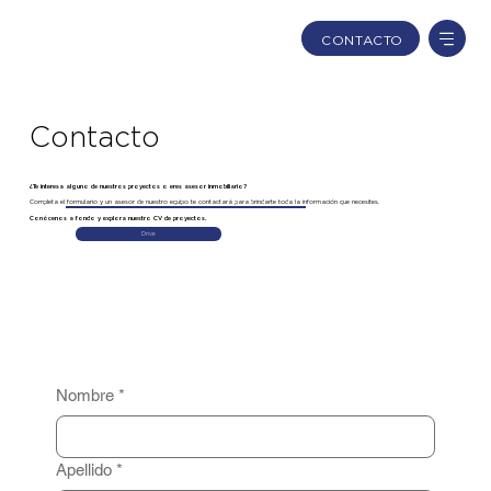
CONTACTO
Contacto
¿Te interesa alguno de nuestros proyectos o eres asesor inmobiliario?
Completa el formulario y un asesor de nuestro equipo te contactará para brindarte toda la información que necesites.
Conócenos a fondo y explora nuestro CV de proyectos.
Drive
Nombre
*
Apellido
*